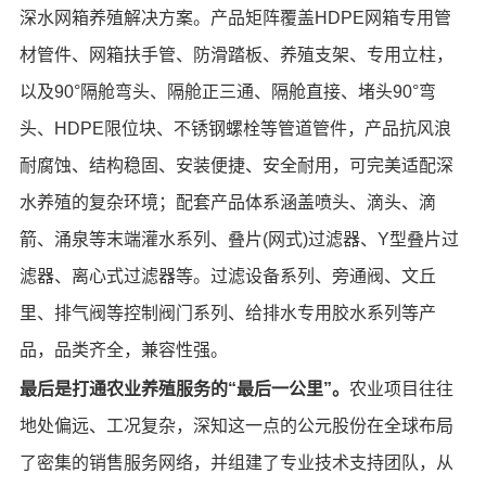
深水网箱养殖解决方案。产品矩阵覆盖HDPE网箱专用管
材管件、网箱扶手管、防滑踏板、养殖支架、专用立柱，
以及90°隔舱弯头、隔舱正三通、隔舱直接、堵头90°弯
头、HDPE限位块、不锈钢螺栓等管道管件，产品抗风浪
耐腐蚀、结构稳固、安装便捷、安全耐用，可完美适配深
水养殖的复杂环境；配套产品体系涵盖喷头、滴头、滴
箭、涌泉等末端灌水系列、叠片(网式)过滤器、Y型叠片过
滤器、离心式过滤器等。过滤设备系列、旁通阀、文丘
里、排气阀等控制阀门系列、给排水专用胶水系列等产
品，品类齐全，兼容性强。
最后是打通农业养殖服务的“最后一公里”。
农业项目往往
地处偏远、工况复杂，深知这一点的公元股份在全球布局
了密集的销售服务网络，并组建了专业技术支持团队，从