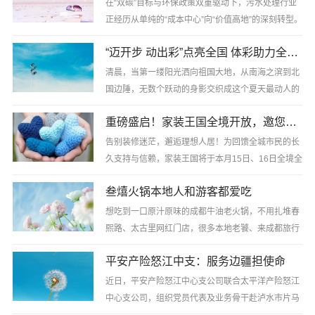
穿越时空的古......
在“双碳”目标与环保政策双重驱动下，污水处理行业
正经历从单纯的“成本中心”向“价值高地”的深刻转型。
传统污水处理模式往往面临占地大、能耗高、运维难
“迈开步 动出彩”点亮全国 体彩助力全民健身日，绘就“体育强国”活力画卷
等痛点，而一体化污水处理设备凭借其高度集成、低
碳节能的......
清晨，当第一缕阳光洒向祖国大地，从南海之滨到北
国边陲，无数个跃动的身影交织成这个夏天最动人的
风景。8月8日，第18个“全民健身日”如约而至，从佛
重磅盛启！家装王国全境开放，邀您沉浸式解锁理想家
山“体质问诊”到鹤岗冰壶爱好者，从三明千人展演到
天津银龄风采......
告别装修迷茫，邂逅理想人居！为回馈全城市民的长
久支持与信赖，家装王国将于本月15日、16日全境全
域开放，全场景展厅、全品类建材、全风格样板间、
叁熺火锅本地人和游客都爱吃
全流程家装服务全面解锁，面向全城市民免费开放体
验，诚挚邀请每一......
想吃到一口原汁原味的成都牛油老火锅，不用扎堆春
熙路、太古里网红门店，很多本地老饕、来成都旅行
的外地游客，都会专门导航奔赴锦江区东光社区老
平安产险怒江中支：服务边疆担使命
巷，打卡这家低调火爆的叁熺火锅，长期出现在各类
“成都最好吃的火锅......
近日，平安产险怒江中心支公司联合太平洋产险怒江
中心支公司，组织党员代表及业务骨干赴泸水市片马