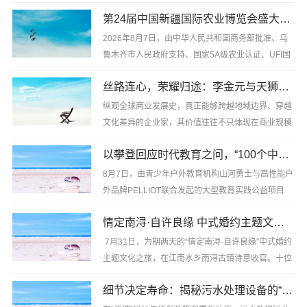
展论坛”在上海举行。在这场聚焦增长质量与价值实现
第24届中国新疆国际农业博览会盛大开幕，全产业链创新成果集中亮相，丝路农业合作平台功能日益凸显
的论坛上，天立国际控股(01773.HK)旗下智慧教育品
牌启鸣达人(下称......
2026年8月7日，由中华人民共和国商务部批准、乌
鲁木齐市人民政府支持、国家5A级农业认证、UFI国
际展览业协会认证的第24届中国新疆国际农业博览会
丝路连心，荣耀归途：李金元与天狮的全球人文实践
在新疆国际会展中心开幕。
纵观全球商业发展史，真正能够跨越地域边界、穿越
本届展会由振威国际会展集团、新疆土壤与肥......
文化差异的企业家，其价值往往不只体现在商业规模
与市场版图之上。那些真正具有时代意义的创业者，
以攀登回应时代教育之问，“100个中国校长上雪山”首发团正式出征
更像是文明之间的“织网者”——他们以商业为纽带，
却不止步于商业......
8月7日，由青少年户外教育机构山河勇士与高性能户
外品牌PELLIOT联合发起的大型教育实践公益项目
“100个中国校长上雪山”首发团，在海拔5005米的岗
情定南浔·自许良缘 中式婚约主题文化之旅圆满落幕
什卡三峰脚下正式出征。来自全国14个省市的20位中
小学校长，以及25位......
7月31日，为期两天的“情定南浔·自许良缘”中式婚约
主题文化之旅，在江南水乡南浔古镇诗意收官。十位
来自长三角地区的佳丽，身着明制华服，于小桥流水
细节决定寿命：揭秘污水处理设备的“硬核”品质
间完成了一场庄严而浪漫的沉浸式婚约仪式——这场