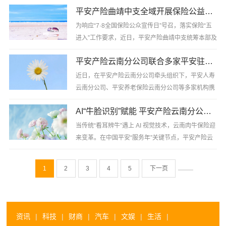
镇，开展“警企共建、慰问戍边民辅警、红色教育”主
平安产险曲靖中支全域开展保险公益宣传，传递金融服务温度
题实践活动，以实际行动践行金融报国、服务边疆的
使命。
为响应“7·8全国保险公众宣传日”号召，落实保险“五
进入”工作要求，近日，平安产险曲靖中支统筹本部及
慰问戍......
陆良、宣威支公司多点联动，走进商圈、社区、企
平安产险云南分公司联合多家平安驻滇机构开展防范非法金融活动宣传
业、车站、校园等多元场景，全域同步开展保险公益
宣传活动。
近日，在平安产险云南分公司牵头组织下，平安人寿
云南分公司、平安养老保险云南分公司等多家机构携
......
手前卫派出所，于昆明西山区万达广场开展“6·15”防
AI“牛脸识别”赋能 平安产险云南分公司助力肉牛保险变革
范非法金融活动集中宣传日专场活动，面向商圈市民
及入驻商户普及......
当传统“看耳辨牛”遇上 AI 视觉技术，云南肉牛保险迎
来变革。在中国平安“服务年”关键节点，平安产险云
南分公司紧扣集团“专业化”服务主张，将 AI“牛脸识
别”技术全面应用于肉牛保险，通过“刷脸”完成承保建
1
2
3
4
5
下一页
档与......
资讯
|
科技
|
财商
|
汽车
|
文娱
|
生活
|