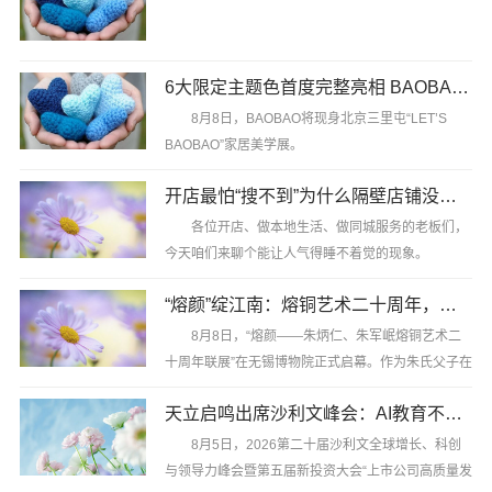
心突破，......
8月4日，晓芹海参创始人王晓芹女士的创业力作
6大限定主题色首度完整亮相 BAOBAO休闲椅三里屯邀你入座亲测
《麻烦哲学》正式出版发行。
8月8日，BAOBAO将现身北京三里屯“LET’S
这是一部记录个人成长、创业历程与人生思考的
BAOBAO”家居美学展。
纪实作品，也是王晓芹二十余年创业实践与人生感悟
的总结。
开店最怕“搜不到”为什么隔壁店铺没花钱，ai却天天给他免费派单？
这把由爱依瑞斯推出的休闲椅，在过去五个月内
已完成两次关键亮相：3月在今日美术馆新品美学品
各位开店、做本地生活、做同城服务的老板们，
书中，她回望自己从......
鉴会上面向设计圈层首发，7月底在全国经销商峰
今天咱们来聊个能让人气得睡不着觉的现象。
会......
“熔颜”绽江南：熔铜艺术二十周年，朱炳仁朱军岷首度联展无锡启幕
你有没有仔细观察过隔壁同行的店？ 论装修，你
花了三四十万精装修，他那小店简简单单； 论技术和
8月8日，“熔颜——朱炳仁、朱军岷熔铜艺术二
产品，你选的都是好......
十周年联展”在无锡博物院正式启幕。作为朱氏父子在
熔铜艺术诞生二十周年之际的首度联展，本次展览以
天立启鸣出席沙利文峰会：AI教育不是工具竞赛，是场景深耕
百余件熔铜精品，系统呈现了“一门双国遗”传承人的
匠心突破，这......
8月5日，2026第二十届沙利文全球增长、科创
与领导力峰会暨第五届新投资大会“上市公司高质量发