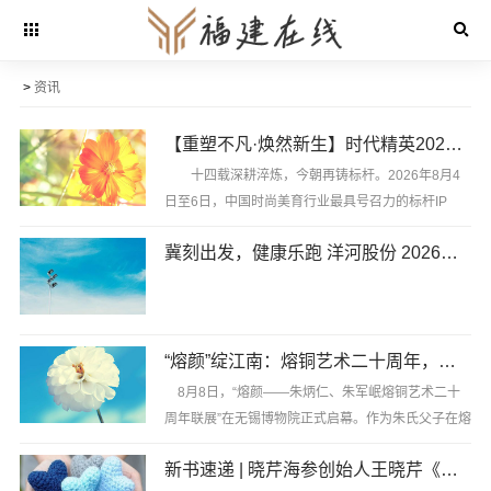
>
资讯
【重塑不凡·焕然新生】时代精英2026超级模特大赛圆满收官！
十四载深耕淬炼，今朝再铸标杆。2026年8月4
日至6日，中国时尚美育行业最具号召力的标杆IP
——“时代精英2026超级模特大赛暨第14届时尚美育
冀刻出发，健康乐跑 洋河股份 2026年“我爱天之蓝” 第三届河北省城市公益跑邯郸站 8 月 9 日鸣枪开跑
年度颁奖盛典”在苏州盛大落幕。这场跨越年龄、联通
全球的时尚美学巅峰盛......
风赴湖光，乐启新程!恰逢全国全民健身日到来之
“熔颜”绽江南：熔铜艺术二十周年，朱炳仁朱军岷首度联展无锡启幕
际，以脚步丈量湖岸风光，用奔跑传递公益健康力
量。2026 年洋河股份第三届 “我爱天之蓝” 河北省城
8月8日，“熔颜——朱炳仁、朱军岷熔铜艺术二十
市公益跑系列赛事再启新篇，继邢台站圆满落幕之
周年联展”在无锡博物院正式启幕。作为朱氏父子在熔
后，邯郸站赛事......
铜艺术诞生二十周年之际的首度联展，本次展览以百
新书速递 | 晓芹海参创始人王晓芹《麻烦哲学》正式出版
余件熔铜精品，系统呈现了“一门双国遗”传承人的匠