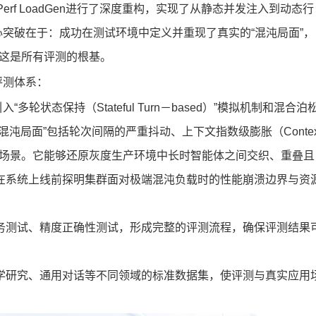
rf LoadGen进行了深度重构，实现了从静态并发注入到动态行
。其核心突破在于：成功在测试环境中定义并重现了真实的“混沌局面”，
”这是所有评测的根基。
评测体系：
“多轮状态保持（Stateful Turn－based）”模拟机制和混合泊
沌局面”包括轮次间隔的严重抖动、上下文指数级膨胀（Contex
换等高动态场景。它能够还原灰度生产环境中长时智能体之间交织、重叠且
在系统上线前探明集群面对极端混沌负载时的性能崩溃边界与资
务测试、精度正确性测试，形成完整的评测流程，确保评测结果
学研究、通用对话等不同领域的标准数据集，使评测与真实应用