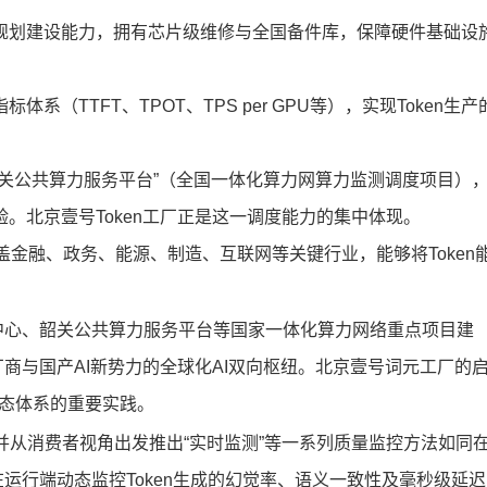
规划建设能力，拥有芯片级维修与全国备件库，保障硬件基础设
（TTFT、TPOT、TPS per GPU等），实现Token生产
关公共算力服务平台”（全国一体化算力网算力监测调度项目）
。北京壹号Token工厂正是这一调度能力的集中体现。
盖金融、政务、能源、制造、互联网等关键行业，能够将Token
中心、韶关公共算力服务平台等国家一体化算力网络重点项目建
商与国产AI新势力的全球化AI双向枢纽。北京壹号词元工厂的
生态体系的重要实践。
设，并从消费者视角出发推出“实时监测”等一系列质量监控方法如同
运行端动态监控Token生成的幻觉率、语义一致性及毫秒级延迟