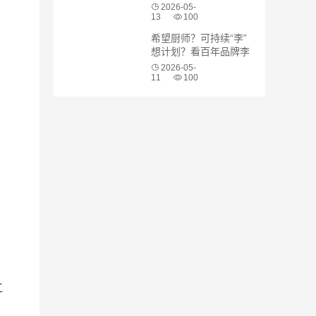
内卷，开辟温和清洁新
2026-05-
路径
13
100
希望厨师？可持续“李”
想计划？看百年品牌李
锦记如何用ESG玩转
2026-05-
“人才+厨房”双魔法
11
100
工