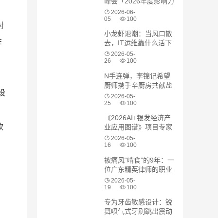
峰会「2026年度影响力
教育品牌」
2026-06-
05
100
对
小龙虾退潮：当风口散
推
去，IT运维靠什么活下
来？ManageEngine卓
2026-05-
豪集团型企业ITSM落
26
100
地案例分享
N手连弹，李锦记希望
厨师携手辛厨房共献盐
设
帮菜臻味
2026-05-
25
100
《2026AI+银发经济产
软
业应用图谱》项目专家
研讨会在沪举行
2026-05-
16
100
被痛风“啃食”的9年：一
位广东精英律师的职业
尊严反击战
2026-05-
19
100
专为牙齿敏感设计：锐
舞喷气式牙刷跳出震动