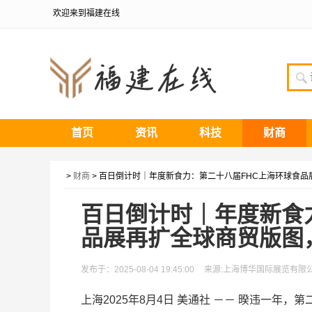
欢迎来到福建在线
首页
资讯
科技
财商
>
财商
> 百日倒计时｜年度新食力：第二十八届FHC上海环球食
百日倒计时｜年度新食
品展再扩全球商贸版图
发布于：2025-08-04 19:45:00
来源:上海博华国际展览有限
上海
2025年8月4日
美通社 －－ 暌违一年，第