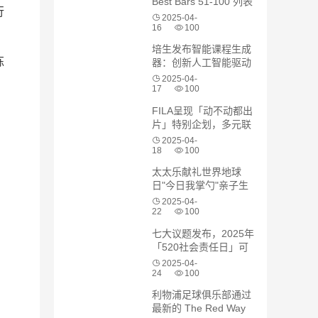
Best Bars 51-100 列表
行
2025-04-
16
100
培生发布智能课程生成
炼
器：创新人工智能驱动
教师备课方式变革
2025-04-
17
100
FILA呈现「动不动都出
片」特别企划，多元联
动解锁五一假期穿搭灵
2025-04-
感
18
100
太太乐献礼世界地球
日"今日我掌勺"亲子生
态行动于山阳田园启幕
2025-04-
22
100
七大议题发布，2025年
「520社会责任日」可
持续发展优秀案例申报
2025-04-
周期正式开启
24
100
利物浦足球俱乐部通过
最新的 The Red Way