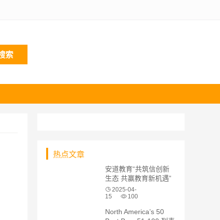
搜索
热点文章
安道教育“共筑信创新
生态 共赢教育新机遇”
专题巡展系列活动 ——
2025-04-
邯郸站圆满收官
15
100
」
North America’s 50