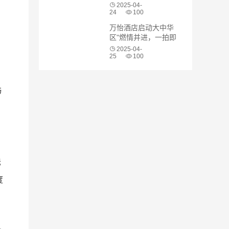
报告 展示其在可持续发
2025-04-
展方面的领导地位
24
100
万怡酒店启动大中华
区"燃情并进，一拍即
合"品牌主题活动
2025-04-
25
100
与
、
际
度