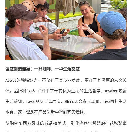
温度创造连接：一杯咖啡，一种生活态度
的独特魅力，不仅在于其专业功底，更在于其深厚的人文关
AL&BL
怀。品牌将
四个字母转化为生动的生活哲学：
唤醒
"AL&BL"
Awaken
生活感知，
品味丰富层次，
融合多元场景，
回归生活
Layer
Blend
Live
本真。这一理念在产品创新中得到完美诠释。
从融合东西方风味的咸话梅美式，到呼应养生智慧的桂花秋梨拿