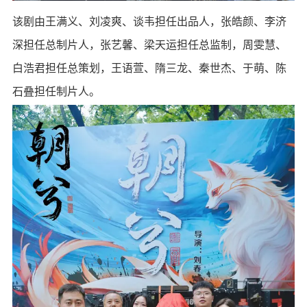
该剧由王满义、刘凌爽、谈韦担任出品人，张皓颜、李济
深担任总制片人，张艺馨、梁天运担任总监制，周雯慧、
白浩君担任总策划，王语萱、隋三龙、秦世杰、于萌、陈
石叠担任制片人。