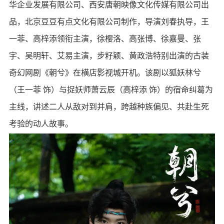
华企业发展有限公司、西安唐朝映像文化传媒有限公司出
品，北京豆豆有点文化有限公司制作，导演刘春执导，王
一菲、高梓添领衔主演，徐樱洛、高张博、徐嘉曼、张
宇、吴明轩、艾易主演，步籽颖、黄政浩特别出演的古装
奇幻网剧《朝兮》在横店影视城开机。该剧以狐妖林兮
（王一菲 饰）与捉妖师萧云辰（高梓添 饰）的宿命纠葛为
主线，讲述二人从敌对到并肩，跨越种族偏见、共赴生死
考验的动人故事。