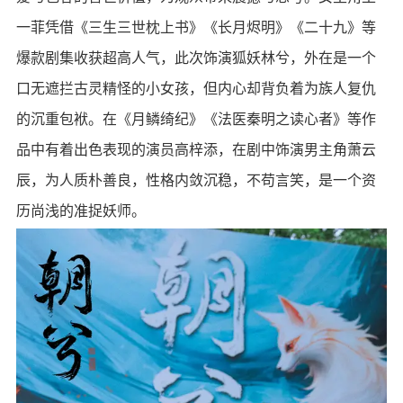
一菲凭借《三生三世枕上书》《长月烬明》《二十九》等
爆款剧集收获超高人气，此次饰演狐妖林兮，外在是一个
口无遮拦古灵精怪的小女孩，但内心却背负着为族人复仇
的沉重包袱。在《月鳞绮纪》《法医秦明之读心者》等作
品中有着出色表现的演员高梓添，在剧中饰演男主角萧云
辰，为人质朴善良，性格内敛沉稳，不苟言笑，是一个资
历尚浅的准捉妖师。