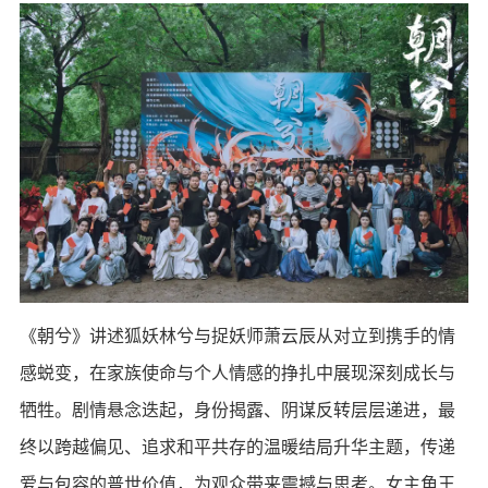
《朝兮》讲述狐妖林兮与捉妖师萧云辰从对立到携手的情
感蜕变，在家族使命与个人情感的挣扎中展现深刻成长与
牺牲。剧情悬念迭起，身份揭露、阴谋反转层层递进，最
终以跨越偏见、追求和平共存的温暖结局升华主题，传递
爱与包容的普世价值，为观众带来震撼与思考。女主角王